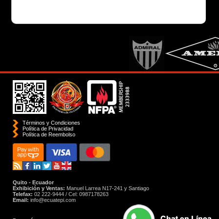
Términos y Condiciones
Política de Privacidad
Polí­tica de Reembolso
Quito - Ecuador
Exhibición y Ventas:
Manuel Larrea N17-241 y Santiago
Telefax:
02 222-9444 / Cel: 0987178263
Email:
info@ecuatepi.com