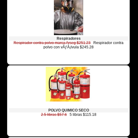
Respiradores
Respirador contra polvo marca Arseg $251.23
Respirador contra
polvo con vÃƒÂ¡lvula $245.28
POLVO QUIMICO SECO
2.5 libras $57.6
5 libras $115.18