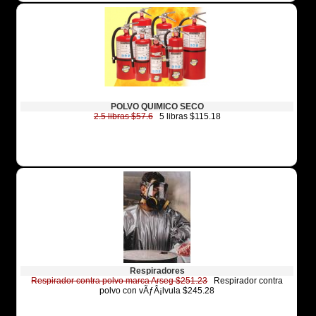
POLVO QUIMICO SECO
2.5 libras $57.6
5 libras $115.18
Respiradores
Respirador contra polvo marca Arseg $251.23
Respirador contra
polvo con vÃƒÂ¡lvula $245.28