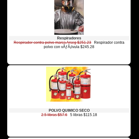
Respiradores
Respirador contra polvo marca Arseg $251.23
Respirador contra
polvo con vÃƒÂ¡lvula $245.28
POLVO QUIMICO SECO
2.5 libras $57.6
5 libras $115.18