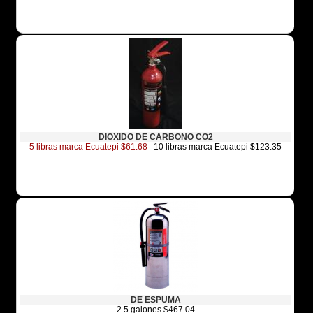
DIOXIDO DE CARBONO CO2
5 libras marca Ecuatepi $61.68
10 libras marca Ecuatepi $123.35
DE ESPUMA
2.5 galones $467.04