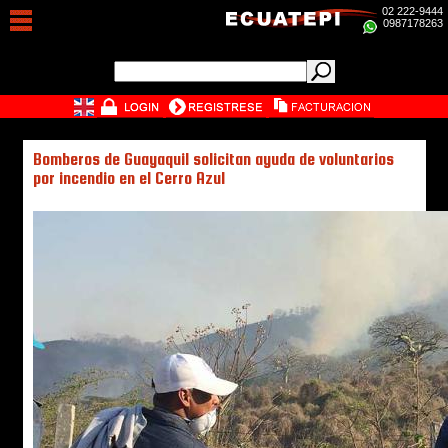
02 222-9444
0987178263
Bomberos de Guayaquil solicitan ayuda de voluntarios
por incendio en el Cerro Azul